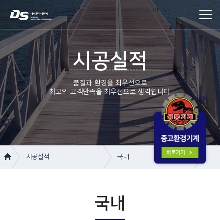
시공실적
품질과 환경을 최우선으로
최고의 고객만족을 최우선으로 생각합니다.
시공실적
국내
회사소개
국내
사업분야
베트남
국내
시공실적
중국