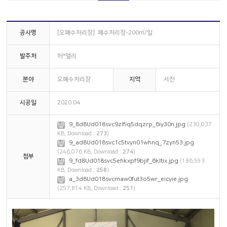
견적문의
고객지원
공사명
[오폐수처리장] 폐수처리장-200㎥/일
발주처
허*델리
분야
오폐수처리장
지역
서천
시공일
2020.04
9_8d8Ud018svc9zlfiq5dqzrp_6iy30n.jpg
(230,037
KB, Download :
273
)
9_ad8Ud018svc1c5tvyn01whnq_7zyn53.jpg
(246,076 KB, Download :
274
)
첨부
9_fd8Ud018svc5ehkxpf9bjif_6kltix.jpg
(186,593
KB, Download :
258
)
a_3d8Ud018svcmaw0fut3o5wr_eicyie.jpg
(257,814 KB, Download :
251
)